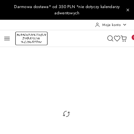
Przejdź do treści głównej
Przejdź do wyszukiwarki
Przejdź do moje konto
Przejdź do menu głównego
Przejdź do opisu produktu
Przejdź do stopki
Darmowa dostawa* od 350 PLN *nie dotyczy kalendarzy
adwentowych
Moje konto