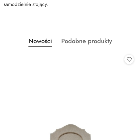
samodzielnie stojący.
Produkty
Produkty
Nowości
Podobne produkty
Pomiń karuzelę produktów
o
o
statusie:
statusie: