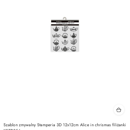
Szablon zmywalny Stamperia 3D 12x12cm Alice in chrismas filiżanki