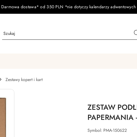
Darmowa dostawa* od 350 PLN *nie dotyczy kalendarzy adwentowych
Zestawy kopert i kart
ZESTAW PODŁU
PAPERMANIA -
Symbol:
PMA-150622