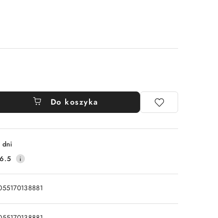
Do koszyka
 dni
6.5
055170138881
055170138881