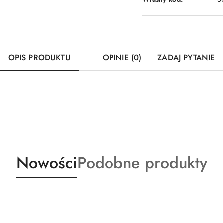
OPIS PRODUKTU
OPINIE (0)
ZADAJ PYTANIE
Produkty
Produkty
Nowości
Podobne produkty
o
o
statusie:
statusie: