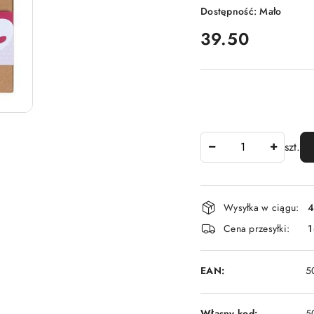
Dostępność:
Mało
cena:
39.50
Ilość
szt.
Dostępność
Wysyłka w ciągu:
4
i
Cena przesyłki:
1
dostawa
EAN:
5
Własny kod:
5