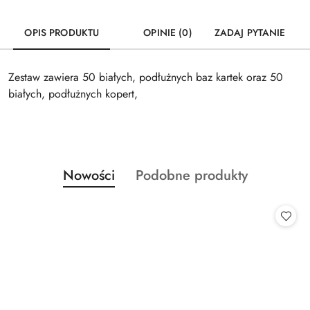
OPIS PRODUKTU
OPINIE (0)
ZADAJ PYTANIE
Zestaw zawiera 50 białych, podłużnych baz kartek oraz 50
białych, podłużnych kopert,
Produkty
Produkty
Nowości
Podobne produkty
Pomiń karuzelę produktów
o
o
statusie:
statusie: