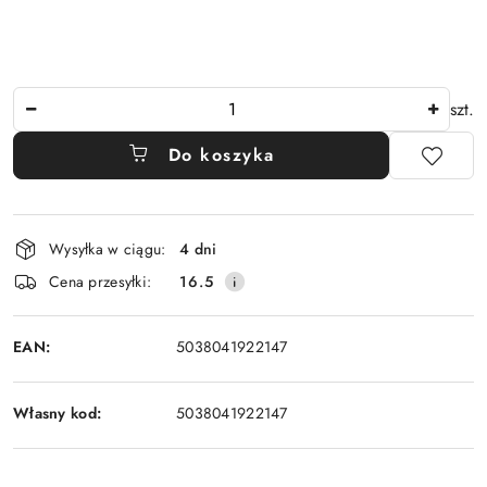
Ilość
szt.
Do koszyka
Dostępność
Wysyłka w ciągu:
4 dni
i
Cena przesyłki:
16.5
dostawa
EAN:
5038041922147
Własny kod:
5038041922147