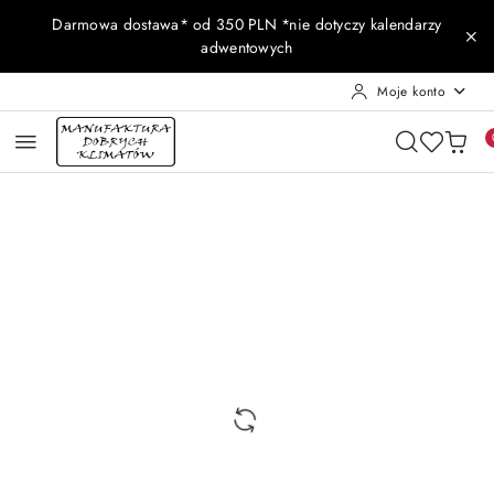
Przejdź do treści głównej
Przejdź do wyszukiwarki
Przejdź do moje konto
Przejdź do menu głównego
Przejdź do opisu produktu
Przejdź do stopki
Darmowa dostawa* od 350 PLN *nie dotyczy kalendarzy
adwentowych
Moje konto