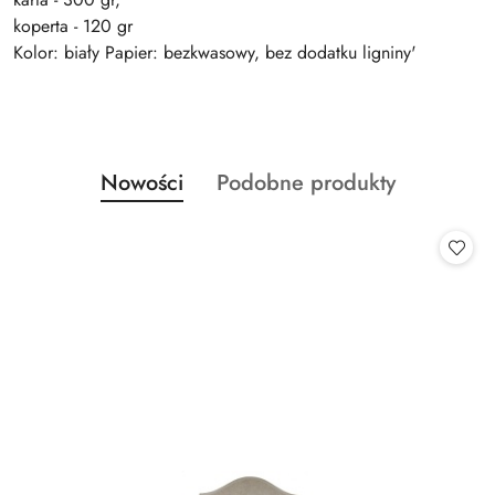
koperta - 120 gr
Kolor: biały Papier: bezkwasowy, bez dodatku ligniny'
Produkty
Produkty
Nowości
Podobne produkty
Pomiń karuzelę produktów
o
o
statusie:
statusie: