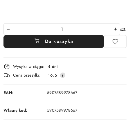
Ilość
szt.
Do koszyka
Dostępność
Wysyłka w ciągu:
4 dni
i
Cena przesyłki:
16.5
dostawa
EAN:
5907589978667
Własny kod:
5907589978667