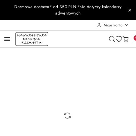
Przejdź do treści głównej
Przejdź do wyszukiwarki
Przejdź do moje konto
Przejdź do menu głównego
Przejdź do opisu produktu
Przejdź do stopki
Darmowa dostawa* od 350 PLN *nie dotyczy kalendarzy
adwentowych
Moje konto