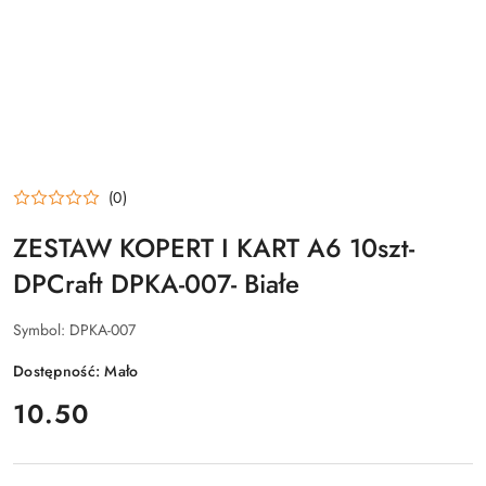
(0)
ZESTAW KOPERT I KART A6 10szt-
DPCraft DPKA-007- Białe
Symbol:
DPKA-007
Dostępność:
Mało
cena:
10.50