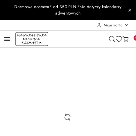
Przejdź do treści głównej
Przejdź do wyszukiwarki
Przejdź do moje konto
Przejdź do menu głównego
Przejdź do opisu produktu
Przejdź do stopki
Darmowa dostawa* od 350 PLN *nie dotyczy kalendarzy
adwentowych
Moje konto