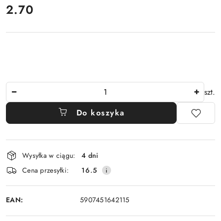
cena:
2.70
Ilość
szt.
Do koszyka
Dostępność
Wysyłka w ciągu:
4 dni
i
Cena przesyłki:
16.5
dostawa
EAN:
5907451642115