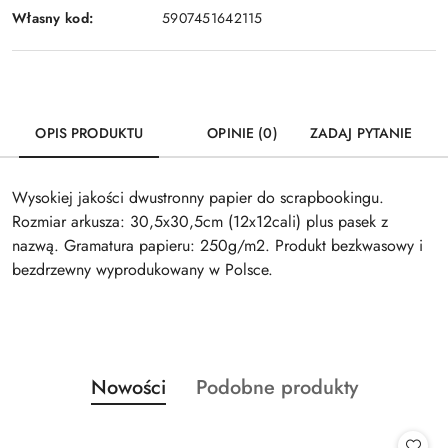
Własny kod:
5907451642115
OPIS PRODUKTU
OPINIE (0)
ZADAJ PYTANIE
Wysokiej jakości dwustronny papier do scrapbookingu.
Rozmiar arkusza: 30,5x30,5cm (12x12cali) plus pasek z
nazwą. Gramatura papieru: 250g/m2. Produkt bezkwasowy i
bezdrzewny wyprodukowany w Polsce.
Produkty
Produkty
Nowości
Podobne produkty
Pomiń karuzelę produktów
o
o
statusie:
statusie: