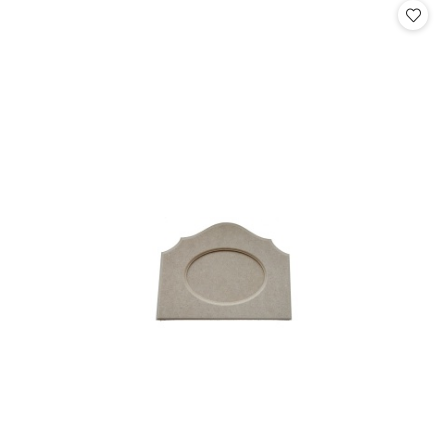
statusie:
statusie: