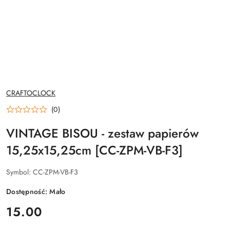
NAZWA
CRAFTOCLOCK
PRODUCENTA:
(0)
VINTAGE BISOU - zestaw papierów
15,25x15,25cm [CC-ZPM-VB-F3]
Symbol:
CC-ZPM-VB-F3
Dostępność:
Mało
cena:
15.00