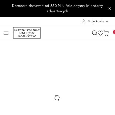
Przejdź do treści głównej
Przejdź do wyszukiwarki
Przejdź do moje konto
Przejdź do menu głównego
Przejdź do opisu produktu
Przejdź do stopki
Darmowa dostawa* od 350 PLN *nie dotyczy kalendarzy
adwentowych
Moje konto