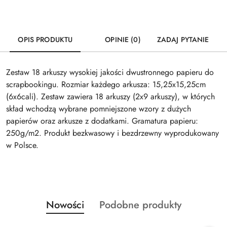
OPIS PRODUKTU
OPINIE (0)
ZADAJ PYTANIE
Zestaw 18 arkuszy wysokiej jakości dwustronnego papieru do
scrapbookingu. Rozmiar każdego arkusza: 15,25x15,25cm
(6x6cali). Zestaw zawiera 18 arkuszy (2x9 arkuszy), w których
skład wchodzą wybrane pomniejszone wzory z dużych
papierów oraz arkusze z dodatkami. Gramatura papieru:
250g/m2. Produkt bezkwasowy i bezdrzewny wyprodukowany
w Polsce.
Produkty
Produkty
Nowości
Podobne produkty
Pomiń karuzelę produktów
o
o