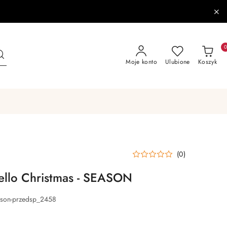
Moje konto
Ulubione
Koszyk
(0)
ello Christmas - SEASON
eason-przedsp_2458