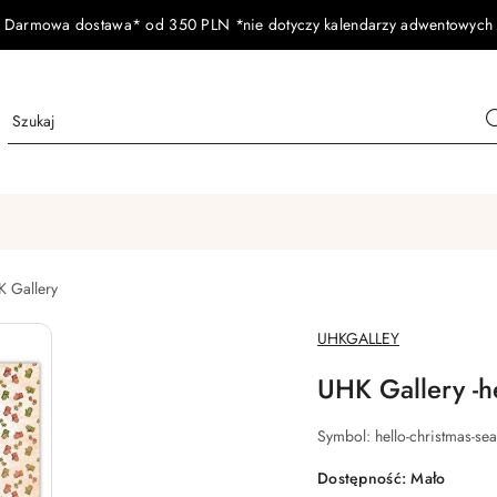
Darmowa dostawa* od 350 PLN *nie dotyczy kalendarzy adwentowych
 Gallery
NAZWA
UHKGALLEY
PRODUCENTA:
UHK Gallery -h
Symbol:
hello-christmas-s
Dostępność:
Mało