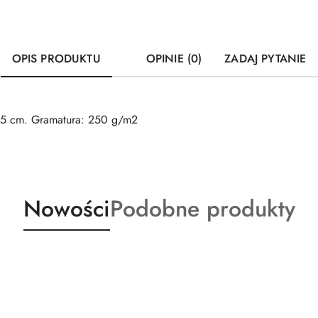
OPIS PRODUKTU
OPINIE (0)
ZADAJ PYTANIE
0,5 cm. Gramatura: 250 g/m2
Produkty
Produkty
Nowości
Podobne produkty
o
o
statusie:
statusie: