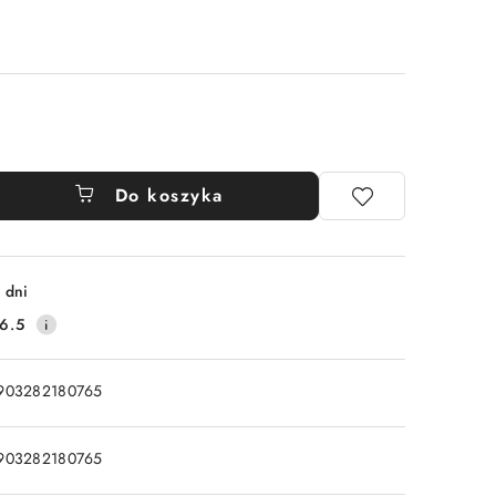
Do koszyka
 dni
6.5
903282180765
903282180765