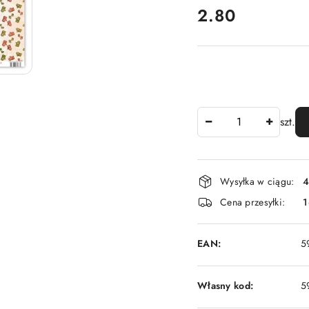
cena:
2.80
Ilość
szt.
Dostępność
Wysyłka w ciągu:
4
i
Cena przesyłki:
1
dostawa
EAN:
5
Własny kod:
5