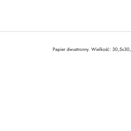
Papier dwustronny. Wielkość: 30,5x3
Pomiń karuzelę produktów