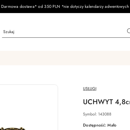
Darmowa dostawa* od 350 PLN *nie dotyczy kalendarzy adwentowych
NAZWA
USŁUGI
PRODUCENTA:
UCHWYT 4,8c
Symbol:
143088
Dostępność:
Mało