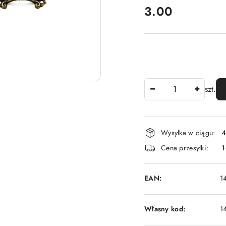
cena:
3.00
Ilość
szt.
Dostępność
Wysyłka w ciągu:
4
i
Cena przesyłki:
1
dostawa
EAN:
1
Własny kod:
1