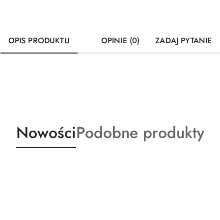
OPIS PRODUKTU
OPINIE (0)
ZADAJ PYTANIE
Produkty
Produkty
Nowości
Podobne produkty
o
o
statusie:
statusie: