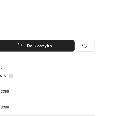
Do koszyka
 dni
6.5
43088
43088