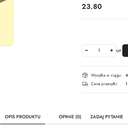
cena:
23.80
Ilość
szt.
Dostępność
Wysyłka w ciągu:
4
i
Cena przesyłki:
1
dostawa
OPIS PRODUKTU
OPINIE (0)
ZADAJ PYTANIE