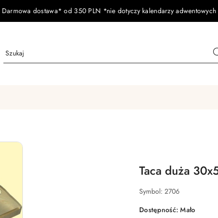
Darmowa dostawa* od 350 PLN *nie dotyczy kalendarzy adwentowych
Taca duża 30x
Symbol:
2706
Dostępność:
Mało