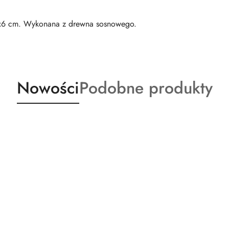
x6 cm. Wykonana z drewna sosnowego.
Produkty
Produkty
Nowości
Podobne produkty
o
o
statusie:
statusie: