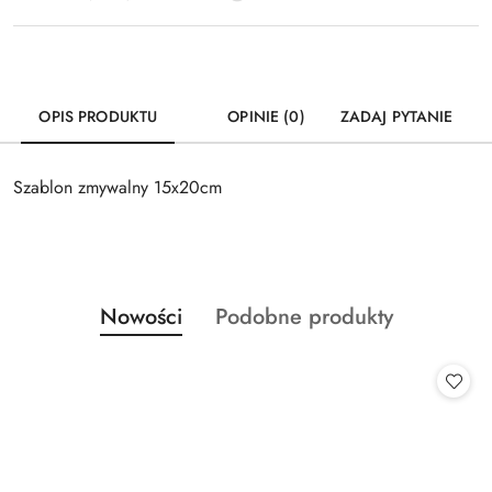
OPIS PRODUKTU
OPINIE (0)
ZADAJ PYTANIE
Szablon zmywalny 15x20cm
Produkty
Produkty
Nowości
Podobne produkty
Pomiń karuzelę produktów
o
o
statusie:
statusie: