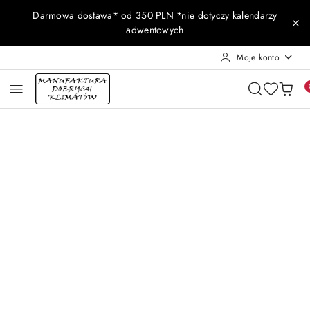
Przejdź do treści głównej
Przejdź do wyszukiwarki
Przejdź do moje konto
Przejdź do menu głównego
Przejdź do opisu produktu
Przejdź do stopki
Darmowa dostawa* od 350 PLN *nie dotyczy kalendarzy
adwentowych
Moje konto