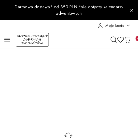
Przejdź do treści głównej
Przejdź do wyszukiwarki
Przejdź do moje konto
Przejdź do menu głównego
Przejdź do opisu produktu
Przejdź do stopki
Darmowa dostawa* od 350 PLN *nie dotyczy kalendarzy
adwentowych
Moje konto