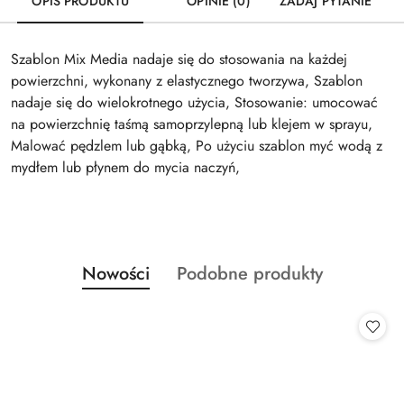
OPIS PRODUKTU
OPINIE (0)
ZADAJ PYTANIE
Szablon Mix Media nadaje się do stosowania na każdej
powierzchni, wykonany z elastycznego tworzywa, Szablon
nadaje się do wielokrotnego użycia, Stosowanie: umocować
na powierzchnię taśmą samoprzylepną lub klejem w sprayu,
Malować pędzlem lub gąbką, Po użyciu szablon myć wodą z
mydłem lub płynem do mycia naczyń,
Produkty
Produkty
Nowości
Podobne produkty
Pomiń karuzelę produktów
o
o
statusie:
statusie: