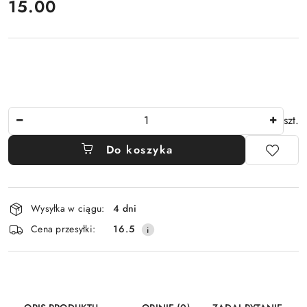
cena:
15.00
Ilość
szt.
Do koszyka
Dostępność
Wysyłka w ciągu:
4 dni
i
Cena przesyłki:
16.5
dostawa