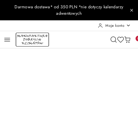
Przejdź do treści głównej
Przejdź do wyszukiwarki
Przejdź do moje konto
Przejdź do menu głównego
Przejdź do opisu produktu
Przejdź do stopki
Darmowa dostawa* od 350 PLN *nie dotyczy kalendarzy
adwentowych
Moje konto