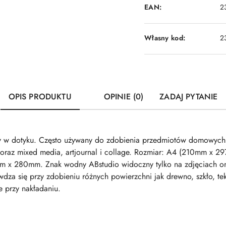
EAN:
2
Własny kod:
2
OPIS PRODUKTU
OPINIE (0)
ZADAJ PYTANIE
tny w dotyku. Często używany do zdobienia przedmiotów domowych
 oraz mixed media, artjournal i collage. Rozmiar: A4 (210mm x 2
m x 280mm. Znak wodny ABstudio widoczny tylko na zdjęciach onl
za się przy zdobieniu różnych powierzchni jak drewno, szkło, tek
e przy nakładaniu.