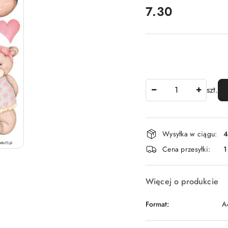
cena:
7.30
Ilość
szt.
Dostępność
Wysyłka w ciągu:
4
i
Cena przesyłki:
1
dostawa
Więcej o produkcie
Format:
A