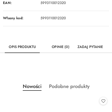
EAN:
5993110012320
Własny kod:
5993110012320
OPIS PRODUKTU
OPINIE (0)
ZADAJ PYTANIE
Produkty
Produkty
Nowości
Podobne produkty
Pomiń karuzelę produktów
o
o
statusie:
statusie: