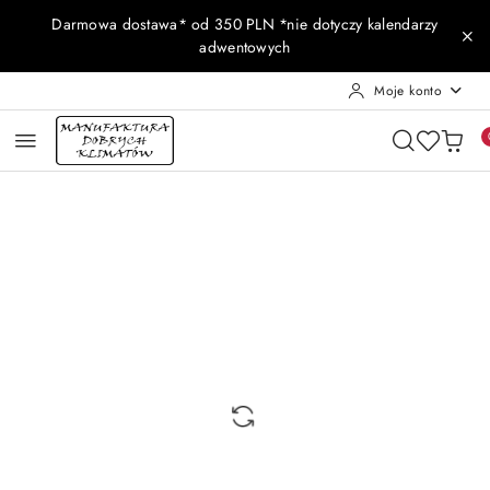
Przejdź do treści głównej
Przejdź do wyszukiwarki
Przejdź do moje konto
Przejdź do menu głównego
Przejdź do opisu produktu
Przejdź do stopki
Darmowa dostawa* od 350 PLN *nie dotyczy kalendarzy
adwentowych
Moje konto