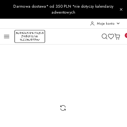
Przejdź do treści głównej
Przejdź do wyszukiwarki
Przejdź do moje konto
Przejdź do menu głównego
Przejdź do opisu produktu
Przejdź do stopki
Darmowa dostawa* od 350 PLN *nie dotyczy kalendarzy
adwentowych
Moje konto