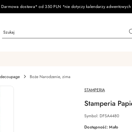
Darmowa dostawa* od 350 PLN *nie dotyczy kalendarzy adwentowych
 decoupage
Boże Narodzenie, zima
NAZWA
STAMPERIA
PRODUCENTA:
Stamperia Pap
Symbol:
DFSA4480
Dostępność:
Mało