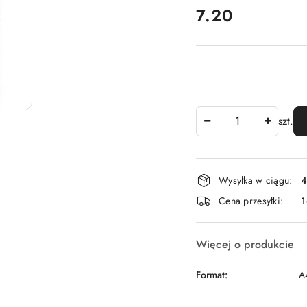
cena:
7.20
Ilość
szt.
Dostępność
Wysyłka w ciągu:
4
i
Cena przesyłki:
1
dostawa
Więcej o produkcie
Format:
A