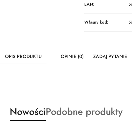
EAN:
5
Własny kod:
5
OPIS PRODUKTU
OPINIE (0)
ZADAJ PYTANIE
Produkty
Produkty
Nowości
Podobne produkty
o
o