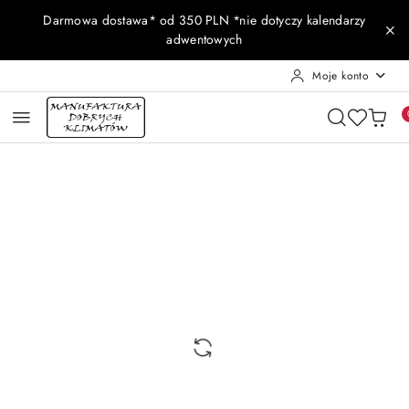
Przejdź do treści głównej
Przejdź do wyszukiwarki
Przejdź do moje konto
Przejdź do menu głównego
Przejdź do opisu produktu
Przejdź do stopki
Darmowa dostawa* od 350 PLN *nie dotyczy kalendarzy
adwentowych
Moje konto