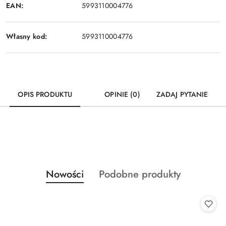
EAN:
5993110004776
Własny kod:
5993110004776
OPIS PRODUKTU
OPINIE (0)
ZADAJ PYTANIE
Produkty
Produkty
Nowości
Podobne produkty
Pomiń karuzelę produktów
o
o
statusie:
statusie: