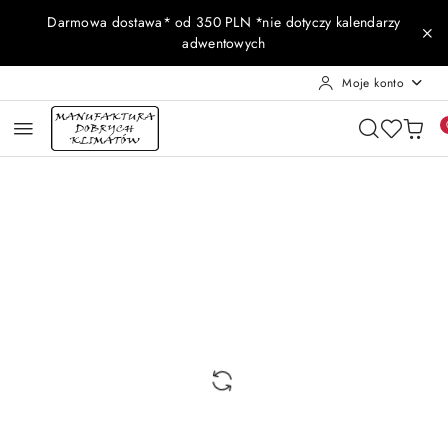
Przejdź do treści głównej
Przejdź do wyszukiwarki
Przejdź do moje konto
Przejdź do menu głównego
Przejdź do opisu produktu
Przejdź do stopki
Darmowa dostawa* od 350 PLN *nie dotyczy kalendarzy
adwentowych
Moje konto