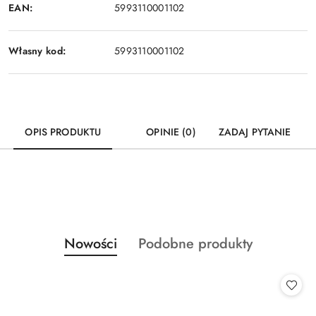
EAN:
5993110001102
Własny kod:
5993110001102
OPIS PRODUKTU
OPINIE (0)
ZADAJ PYTANIE
Produkty
Produkty
Nowości
Podobne produkty
Pomiń karuzelę produktów
o
o
statusie:
statusie: