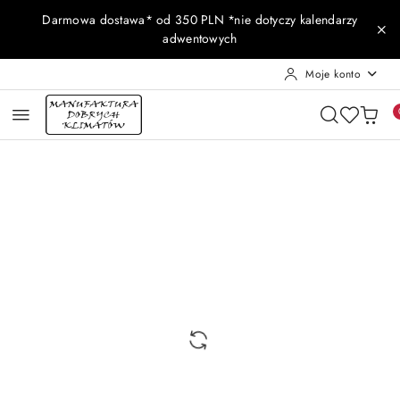
Przejdź do treści głównej
Przejdź do wyszukiwarki
Przejdź do moje konto
Przejdź do menu głównego
Przejdź do opisu produktu
Przejdź do stopki
Darmowa dostawa* od 350 PLN *nie dotyczy kalendarzy
adwentowych
Moje konto