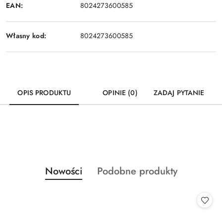
EAN:
8024273600585
Własny kod:
8024273600585
OPIS PRODUKTU
OPINIE (0)
ZADAJ PYTANIE
Produkty
Produkty
Nowości
Podobne produkty
Pomiń karuzelę produktów
o
o
statusie:
statusie: