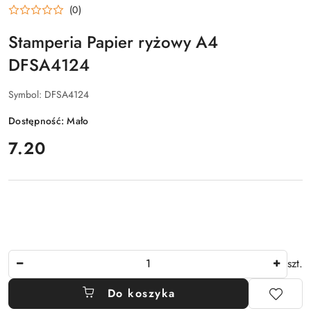
(0)
Stamperia Papier ryżowy A4
DFSA4124
Symbol:
DFSA4124
Dostępność:
Mało
cena:
7.20
Ilość
szt.
Do koszyka