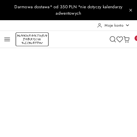
Przejdź do treści głównej
Przejdź do wyszukiwarki
Przejdź do moje konto
Przejdź do menu głównego
Przejdź do opisu produktu
Przejdź do stopki
Darmowa dostawa* od 350 PLN *nie dotyczy kalendarzy
adwentowych
Moje konto