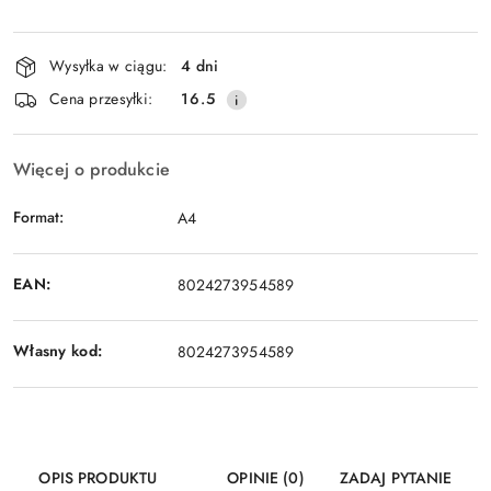
Dostępność
Wysyłka w ciągu:
4 dni
i
Cena przesyłki:
16.5
dostawa
Więcej o produkcie
Format:
A4
EAN:
8024273954589
Własny kod:
8024273954589
OPIS PRODUKTU
OPINIE (0)
ZADAJ PYTANIE