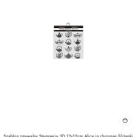
Szablon zmywalny Stamperia 3D 12x12cm Alice in chrismas filiżanki