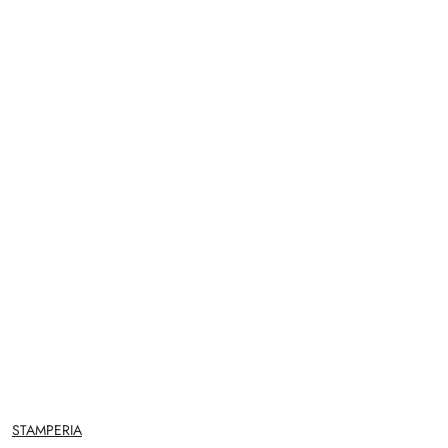
NAZWA
STAMPERIA
PRODUCENTA: