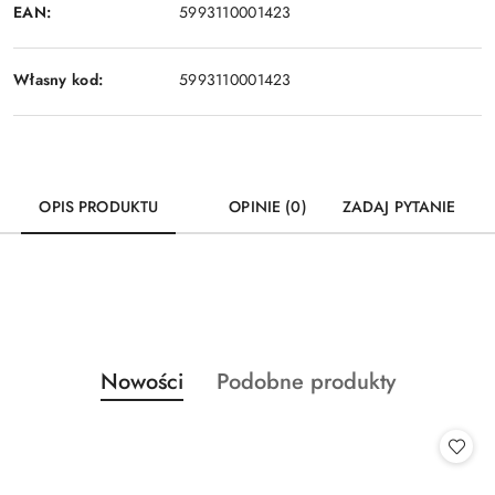
EAN:
5993110001423
Własny kod:
5993110001423
OPIS PRODUKTU
OPINIE (0)
ZADAJ PYTANIE
Produkty
Produkty
Nowości
Podobne produkty
Pomiń karuzelę produktów
o
o
statusie:
statusie: