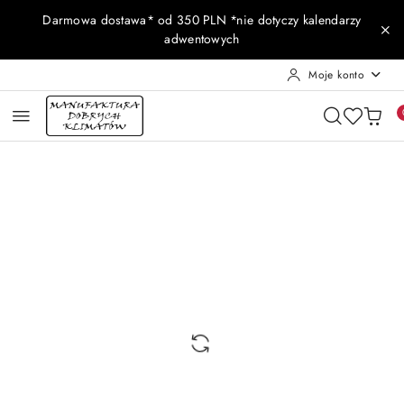
Przejdź do treści głównej
Przejdź do wyszukiwarki
Przejdź do moje konto
Przejdź do menu głównego
Przejdź do opisu produktu
Przejdź do stopki
Darmowa dostawa* od 350 PLN *nie dotyczy kalendarzy
adwentowych
Moje konto