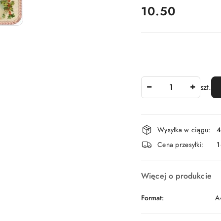
cena:
10.50
Ilość
szt.
Dostępność
Wysyłka w ciągu:
4
i
Cena przesyłki:
1
dostawa
Więcej o produkcie
Format:
A