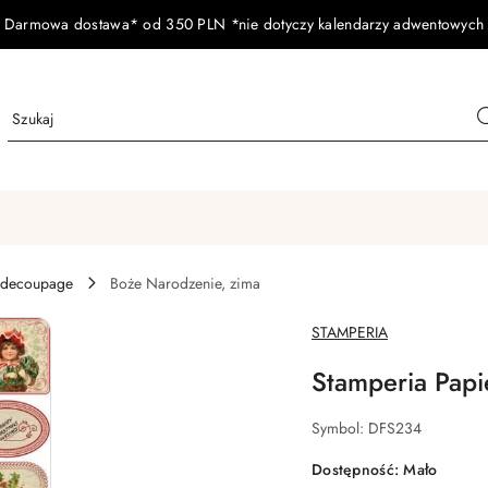
Darmowa dostawa* od 350 PLN *nie dotyczy kalendarzy adwentowych
 decoupage
Boże Narodzenie, zima
NAZWA
STAMPERIA
PRODUCENTA:
Stamperia Pap
Symbol:
DFS234
Dostępność:
Mało