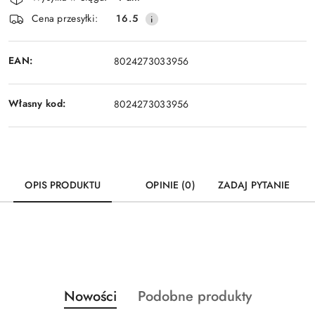
i
Cena przesyłki:
16.5
dostawa
EAN:
8024273033956
Własny kod:
8024273033956
OPIS PRODUKTU
OPINIE (0)
ZADAJ PYTANIE
Produkty
Produkty
Nowości
Podobne produkty
Pomiń karuzelę produktów
o
o