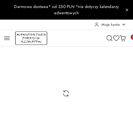
Przejdź do treści głównej
Przejdź do wyszukiwarki
Przejdź do moje konto
Przejdź do menu głównego
Przejdź do opisu produktu
Przejdź do stopki
Darmowa dostawa* od 350 PLN *nie dotyczy kalendarzy
adwentowych
Moje konto