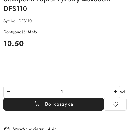
DFS110
Symbol:
DFS110
Dostępność:
Mało
cena:
10.50
Ilość
szt.
Do koszyka
Dostępność
Wysyłka w ciągu:
4 dni