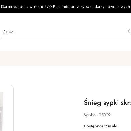
Darmowa dostawa* od 350 PLN *nie dotyczy kalendarzy adwentowych
Śnieg sypki sk
Symbol:
25009
Dostępność:
Mało