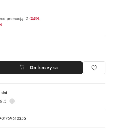
Rabat:
rzed promocją:
2
-25%
t:
%
Do koszyka
 dni
6.5
901769613355