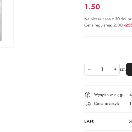
Cena:
1.50
Najniższa cena z 30 dni p
Raba
Cena regularna:
2.00
-25
Ilość
szt.
Dostępność
Wysyłka w ciągu:
4
i
Cena przesyłki:
1
dostawa
EAN:
5