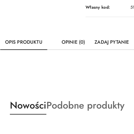
Własny kod:
5
OPIS PRODUKTU
OPINIE (0)
ZADAJ PYTANIE
Produkty
Produkty
Nowości
Podobne produkty
o
o
statusie:
statusie: