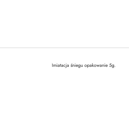
Imiatacja śniegu opakowanie 5g.
Pomiń karuzelę produktów