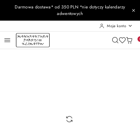
Przejdź do treści głównej
Przejdź do wyszukiwarki
Przejdź do moje konto
Przejdź do menu głównego
Przejdź do opisu produktu
Przejdź do stopki
Darmowa dostawa* od 350 PLN *nie dotyczy kalendarzy
adwentowych
Moje konto