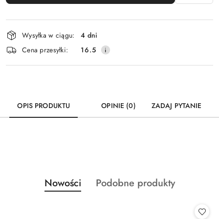
Dostępność
Wysyłka w ciągu:
4 dni
i
Cena przesyłki:
16.5
dostawa
OPIS PRODUKTU
OPINIE (0)
ZADAJ PYTANIE
Produkty
Produkty
Nowości
Podobne produkty
Pomiń karuzelę produktów
o
o
statusie:
statusie: