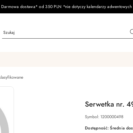
Darmowa dostawa* od 350 PLN *nie dotyczy kalendarzy adwentowych
klasyfikowane
Serwetka nr. 4
Symbol:
1200000498
Dostępność:
Średnia do