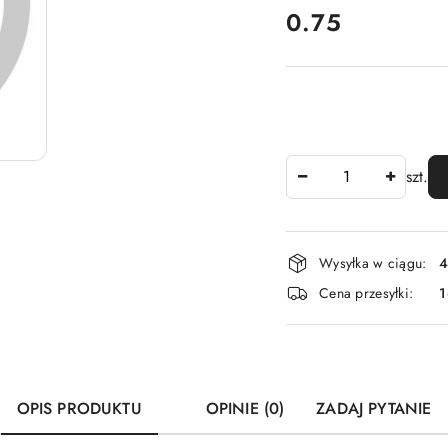
cena:
0.75
Ilość
szt.
Dostępność
Wysyłka w ciągu:
4
i
Cena przesyłki:
1
dostawa
OPIS PRODUKTU
OPINIE (0)
ZADAJ PYTANIE