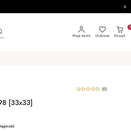
Moje konto
Ulubione
Koszyk
(0)
98 [33x33]
stępność