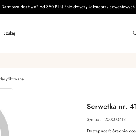
Darmowa dostawa* od 350 PLN *nie dotyczy kalendarzy adwentowych
klasyfikowane
Serwetka nr. 4
Symbol:
1200000412
Dostępność:
Średnia do