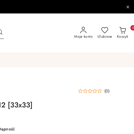
Moje konto
Ulubione
Koszyk
(0)
12 [33x33]
stępność