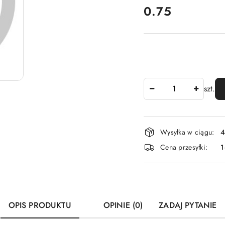
cena:
0.75
Ilość
szt.
Dostępność
Wysyłka w ciągu:
4
i
Cena przesyłki:
1
dostawa
OPIS PRODUKTU
OPINIE (0)
ZADAJ PYTANIE