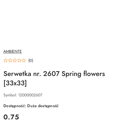
NAZWA
AMBIENTE
PRODUCENTA:
(0)
Serwetka nr. 2607 Spring flowers
[33x33]
Symbol:
12000002607
Dostępność:
Duża dostępność
cena:
0.75