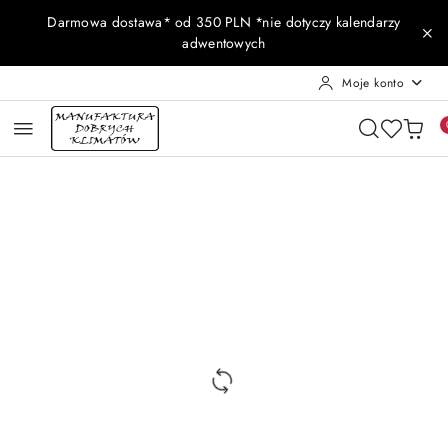
Przejdź do treści głównej
Przejdź do wyszukiwarki
Przejdź do moje konto
Przejdź do menu głównego
Przejdź do opisu produktu
Przejdź do stopki
Darmowa dostawa* od 350 PLN *nie dotyczy kalendarzy
adwentowych
Moje konto