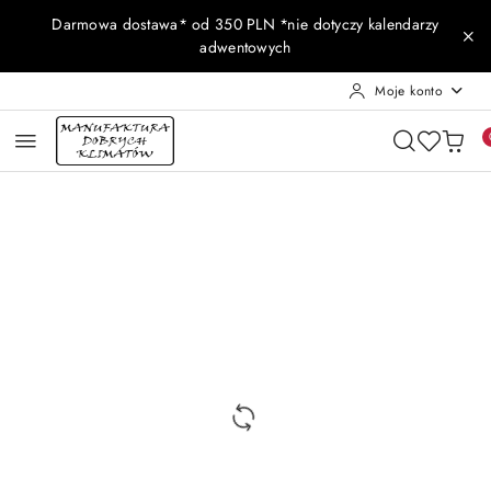
Przejdź do treści głównej
Przejdź do wyszukiwarki
Przejdź do moje konto
Przejdź do menu głównego
Przejdź do opisu produktu
Przejdź do stopki
Darmowa dostawa* od 350 PLN *nie dotyczy kalendarzy
adwentowych
Moje konto