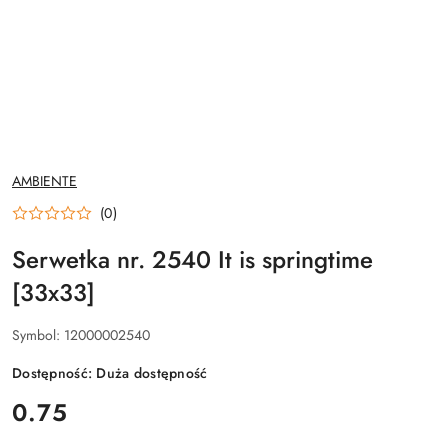
NAZWA
AMBIENTE
PRODUCENTA:
(0)
Serwetka nr. 2540 It is springtime
[33x33]
Symbol:
12000002540
Dostępność:
Duża dostępność
cena:
0.75