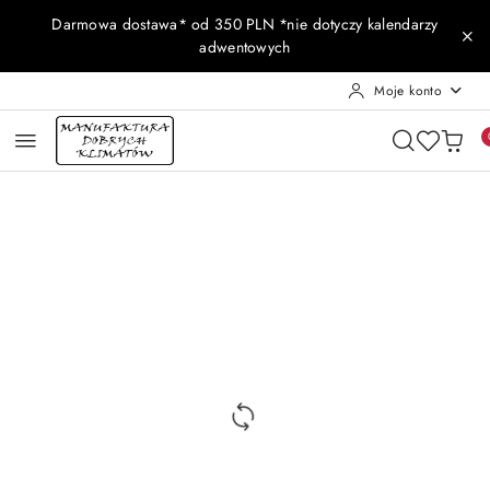
Przejdź do treści głównej
Przejdź do wyszukiwarki
Przejdź do moje konto
Przejdź do menu głównego
Przejdź do opisu produktu
Przejdź do stopki
Darmowa dostawa* od 350 PLN *nie dotyczy kalendarzy
adwentowych
Moje konto