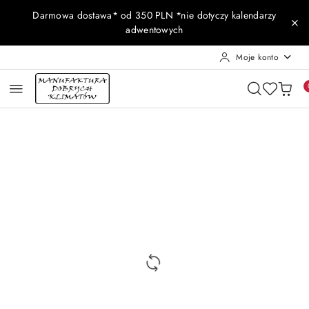
Przejdź do treści głównej
Przejdź do wyszukiwarki
Przejdź do moje konto
Przejdź do menu głównego
Przejdź do opisu produktu
Przejdź do stopki
Darmowa dostawa* od 350 PLN *nie dotyczy kalendarzy
adwentowych
Moje konto