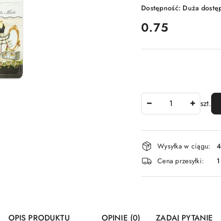
Dostępność:
Duża dostę
cena:
0.75
Ilość
szt.
Dostępność
Wysyłka w ciągu:
4
i
Cena przesyłki:
1
dostawa
OPIS PRODUKTU
OPINIE (0)
ZADAJ PYTANIE