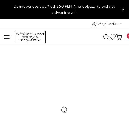
Przejdź do treści głównej
Przejdź do wyszukiwarki
Przejdź do moje konto
Przejdź do menu głównego
Przejdź do opisu produktu
Przejdź do stopki
Darmowa dostawa* od 350 PLN *nie dotyczy kalendarzy
adwentowych
Moje konto