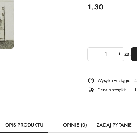
cena:
1.30
Ilość
szt.
Dostępność
Wysyłka w ciągu:
4
i
Cena przesyłki:
1
dostawa
OPIS PRODUKTU
OPINIE (0)
ZADAJ PYTANIE