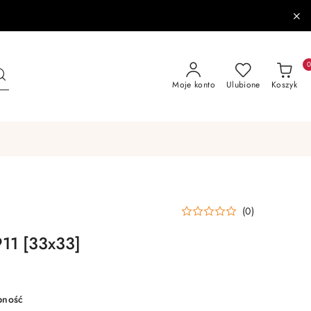
Moje konto
Ulubione
Koszyk
(0)
911 [33x33]
pność