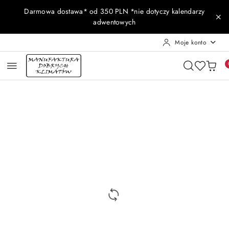
Przejdź do treści głównej
Przejdź do wyszukiwarki
Przejdź do moje konto
Przejdź do menu głównego
Przejdź do opisu produktu
Przejdź do stopki
Darmowa dostawa* od 350 PLN *nie dotyczy kalendarzy
adwentowych
Moje konto