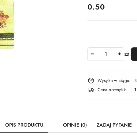
cena:
0.50
Ilość
szt.
Dostępność
Wysyłka w ciągu:
4
i
Cena przesyłki:
1
dostawa
OPIS PRODUKTU
OPINIE (0)
ZADAJ PYTANIE