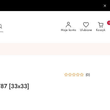
Moje konto
Ulubione
Koszyk
(0)
787 [33x33]