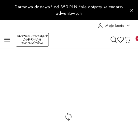
Przejdź do treści głównej
Przejdź do wyszukiwarki
Przejdź do moje konto
Przejdź do menu głównego
Przejdź do opisu produktu
Przejdź do stopki
Darmowa dostawa* od 350 PLN *nie dotyczy kalendarzy
adwentowych
Moje konto