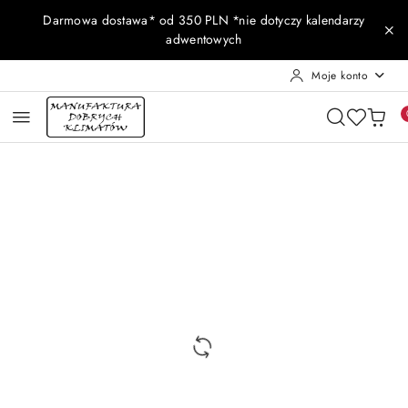
Przejdź do treści głównej
Przejdź do wyszukiwarki
Przejdź do moje konto
Przejdź do menu głównego
Przejdź do opisu produktu
Przejdź do stopki
Darmowa dostawa* od 350 PLN *nie dotyczy kalendarzy
adwentowych
Moje konto