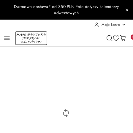
Przejdź do treści głównej
Przejdź do wyszukiwarki
Przejdź do moje konto
Przejdź do menu głównego
Przejdź do opisu produktu
Przejdź do stopki
Darmowa dostawa* od 350 PLN *nie dotyczy kalendarzy
adwentowych
Moje konto