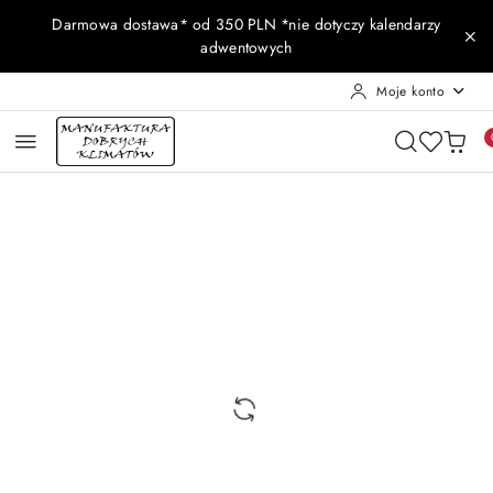
Przejdź do treści głównej
Przejdź do wyszukiwarki
Przejdź do moje konto
Przejdź do menu głównego
Przejdź do opisu produktu
Przejdź do stopki
Darmowa dostawa* od 350 PLN *nie dotyczy kalendarzy
adwentowych
Moje konto