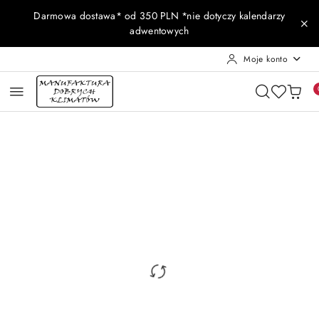
Przejdź do treści głównej
Przejdź do wyszukiwarki
Przejdź do moje konto
Przejdź do menu głównego
Przejdź do opisu produktu
Przejdź do stopki
Darmowa dostawa* od 350 PLN *nie dotyczy kalendarzy
adwentowych
Moje konto