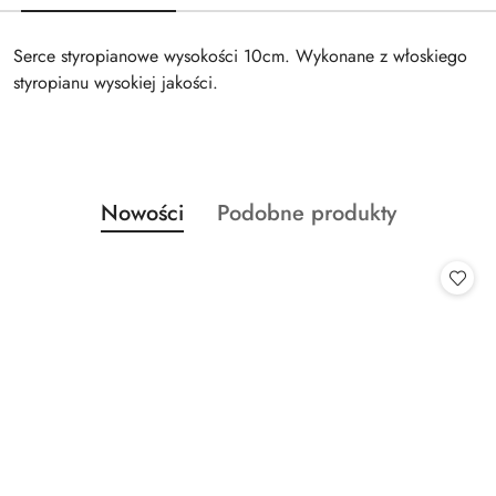
Serce styropianowe wysokości 10cm. Wykonane z włoskiego
styropianu wysokiej jakości.
Produkty
Produkty
Nowości
Podobne produkty
Pomiń karuzelę produktów
o
o
statusie:
statusie: