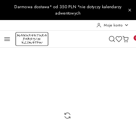
Przejdź do treści głównej
Przejdź do wyszukiwarki
Przejdź do moje konto
Przejdź do menu głównego
Przejdź do opisu produktu
Przejdź do stopki
Darmowa dostawa* od 350 PLN *nie dotyczy kalendarzy
adwentowych
Moje konto