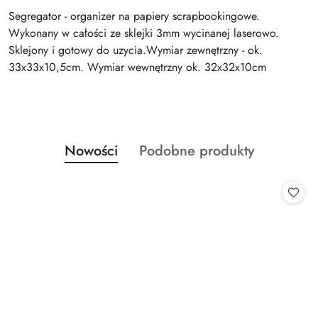
Segregator - organizer na papiery scrapbookingowe.
Wykonany w całości ze sklejki 3mm wycinanej laserowo.
Sklejony i gotowy do uzycia.Wymiar zewnętrzny - ok.
33x33x10,5cm. Wymiar wewnętrzny ok. 32x32x10cm
Produkty
Produkty
Nowości
Podobne produkty
Pomiń karuzelę produktów
o
o
statusie:
statusie: