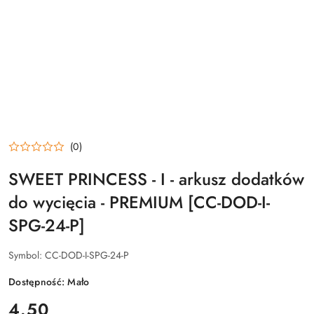
(0)
SWEET PRINCESS - I - arkusz dodatków
do wycięcia - PREMIUM [CC-DOD-I-
SPG-24-P]
Symbol:
CC-DOD-I-SPG-24-P
Dostępność:
Mało
cena:
4.50