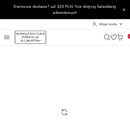
Przejdź do treści głównej
Przejdź do wyszukiwarki
Przejdź do moje konto
Przejdź do menu głównego
Przejdź do opisu produktu
Przejdź do stopki
Darmowa dostawa* od 350 PLN *nie dotyczy kalendarzy
adwentowych
Moje konto