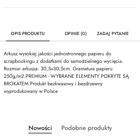
OPIS PRODUKTU
OPINIE (0)
ZADAJ PYTANIE
Arkusz wysokiej jakości jednostronnego papieru do
scrapbookingu z dodatkami do samodzielnego wycięcia.
Rozmiar arkusza: 30,5x30,5cm. Gramatura papieru:
250g/m2.PREMIUM - WYBRANE ELEMENTY POKRYTE SĄ
BROKATEM.Produkt bezkwasowy i bezdrzewny
wyprodukowany w Polsce
Produkty
Produkty
Nowości
Podobne produkty
Pomiń karuzelę produktów
o
o