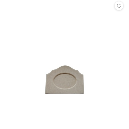
statusie:
statusie: