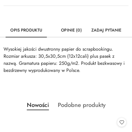
OPIS PRODUKTU
OPINIE (0)
ZADAJ PYTANIE
Wysokiej jakości dwustronny papier do scrapbookingu.
Rozmiar arkusza: 30,5x30,5cm (12x12cali) plus pasek z
nazwą. Gramatura papieru: 250g/m2. Produkt bezkwasowy i
bezdrzewny wyprodukowany w Polsce.
Produkty
Produkty
Nowości
Podobne produkty
Pomiń karuzelę produktów
o
o
statusie:
statusie: