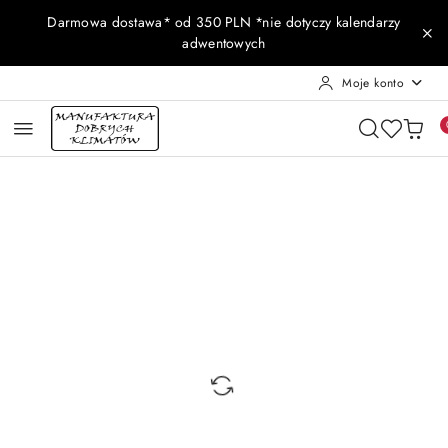
Przejdź do treści głównej
Przejdź do wyszukiwarki
Przejdź do moje konto
Przejdź do menu głównego
Przejdź do opisu produktu
Przejdź do stopki
Darmowa dostawa* od 350 PLN *nie dotyczy kalendarzy
adwentowych
Moje konto