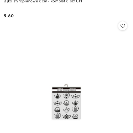
Jajko styropianowe 8cm - komplet 8 szt CH
5.60
Cena: