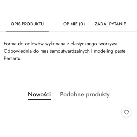
OPIS PRODUKTU
OPINIE (0)
ZADAJ PYTANIE
Forma do odlewów wykonana z elastycznego tworzywa.
Odpowiednia do mas samoutwardzalnych i modeling paste
Pentartu.
Produkty
Produkty
Nowości
Podobne produkty
Pomiń karuzelę produktów
o
o
statusie:
statusie: