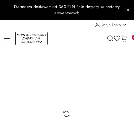
Przejdź do treści głównej
Przejdź do wyszukiwarki
Przejdź do moje konto
Przejdź do menu głównego
Przejdź do opisu produktu
Przejdź do stopki
Darmowa dostawa* od 350 PLN *nie dotyczy kalendarzy
adwentowych
Moje konto