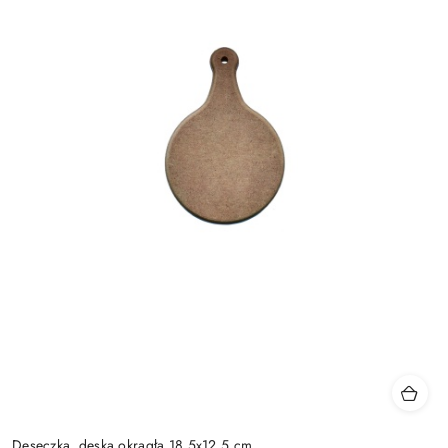
Deseczka, deska okrągła 18,5x12,5 cm