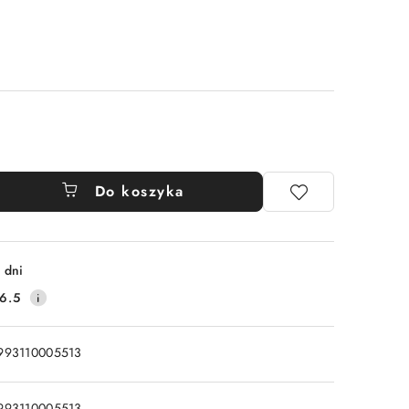
Do koszyka
 dni
6.5
993110005513
993110005513