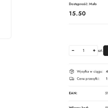
Dostępność:
Mało
cena:
15.50
Ilość
szt.
Dostępność
Wysyłka w ciągu:
4
i
Cena przesyłki:
1
dostawa
EAN:
5
Własny kod:
5