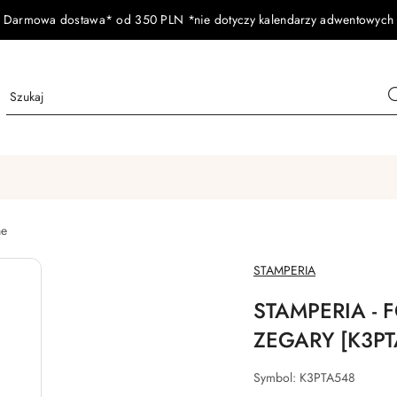
Darmowa dostawa* od 350 PLN *nie dotyczy kalendarzy adwentowych
ne
NAZWA
STAMPERIA
PRODUCENTA:
STAMPERIA -
ZEGARY [K3PT
Symbol:
K3PTA548