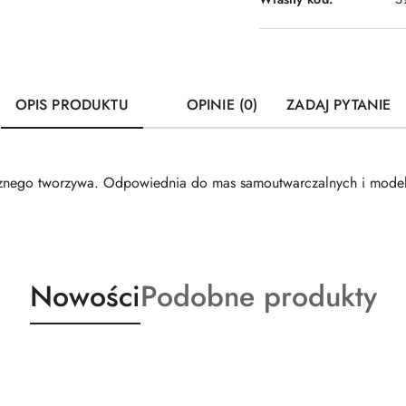
OPIS PRODUKTU
OPINIE (0)
ZADAJ PYTANIE
nego tworzywa. Odpowiednia do mas samoutwarczalnych i modeli
Produkty
Produkty
Nowości
Podobne produkty
o
o
statusie:
statusie: