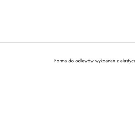
Forma do odlewów wykoanan z elastycz
Pomiń karuzelę produktów