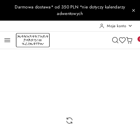
Przejdź do treści głównej
Przejdź do wyszukiwarki
Przejdź do moje konto
Przejdź do menu głównego
Przejdź do opisu produktu
Przejdź do stopki
Darmowa dostawa* od 350 PLN *nie dotyczy kalendarzy
adwentowych
Moje konto