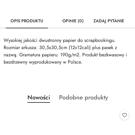
OPIS PRODUKTU
OPINIE (0)
ZADAJ PYTANIE
Wysokiej jakości dwustronny papier do scrapbookingu.
Rozmiar arkusza: 30,5x30,5cm (12x12cali) plus pasek z
nazwą. Gramatura papieru: 190g/m2. Produkt bezkwasowy i
bezdrzewny wyprodukowany w Polsce.
Produkty
Produkty
Nowości
Podobne produkty
Pomiń karuzelę produktów
o
o
statusie:
statusie: