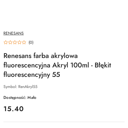
NAZWA
RENESANS
PRODUCENTA:
(0)
Renesans farba akrylowa
fluorescencyjna Akryl 100ml - Błękit
fluorescencyjny 55
Symbol:
RenAkryl55
Dostępność:
Mało
cena:
15.40