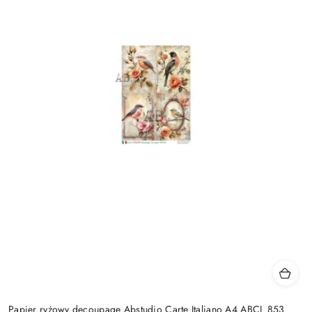
Papier ryżowy decoupage Abstudio Carte Italiano A4 ABCI_853