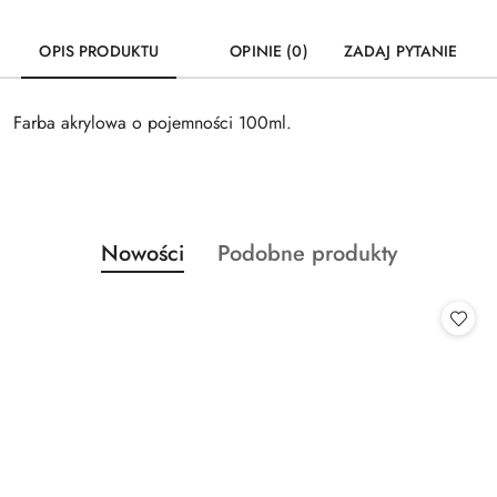
OPIS PRODUKTU
OPINIE (0)
ZADAJ PYTANIE
Farba akrylowa o pojemności 100ml.
Produkty
Produkty
Nowości
Podobne produkty
Pomiń karuzelę produktów
o
o
statusie:
statusie: