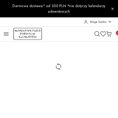
Przejdź do treści głównej
Przejdź do wyszukiwarki
Przejdź do moje konto
Przejdź do menu głównego
Przejdź do opisu produktu
Przejdź do stopki
Darmowa dostawa* od 350 PLN *nie dotyczy kalendarzy
adwentowych
Moje konto