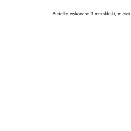
Pudełko wykonane 3 mm sklejki, mieśc
Pomiń karuzelę produktów