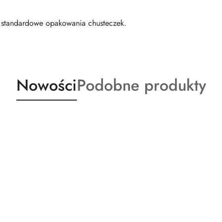
i standardowe opakowania chusteczek.
Produkty
Produkty
Nowości
Podobne produkty
o
o
statusie:
statusie: