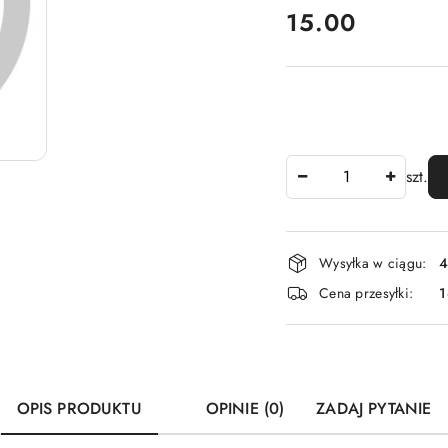
cena:
15.00
Ilość
szt.
Dostępność
Wysyłka w ciągu:
4
i
Cena przesyłki:
1
dostawa
OPIS PRODUKTU
OPINIE (0)
ZADAJ PYTANIE