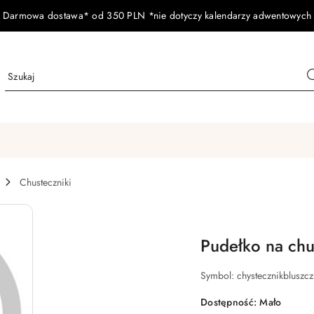
Darmowa dostawa* od 350 PLN *nie dotyczy kalendarzy adwentowych
Chusteczniki
Pudełko na chu
Symbol:
chystecznikbluszcz
Dostępność:
Mało