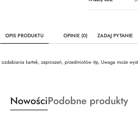
OPIS PRODUKTU
OPINIE (0)
ZADAJ PYTANIE
 ozdabiania kartek, zaproszeń, przedmiotów itp, Uwaga może wys
Produkty
Produkty
Nowości
Podobne produkty
o
o
statusie:
statusie: