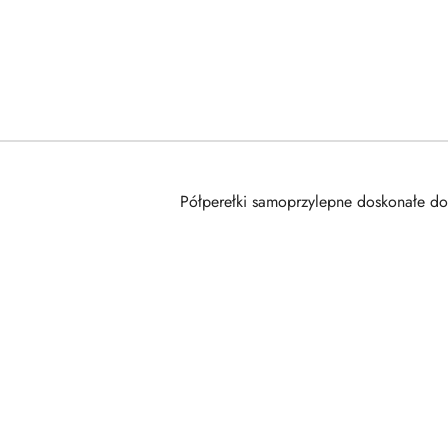
Półperełki samoprzylepne doskonałe do
Pomiń karuzelę produktów