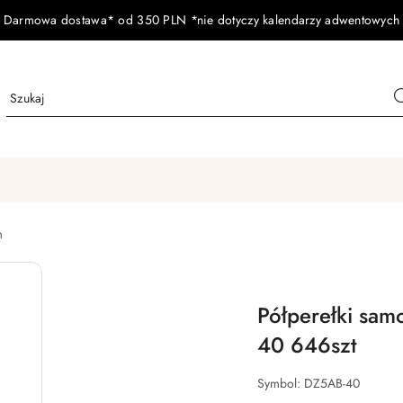
Darmowa dostawa* od 350 PLN *nie dotyczy kalendarzy adwentowych
m
Półperełki sa
40 646szt
Symbol:
DZ5AB-40