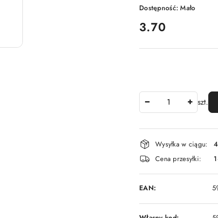
Dostępność:
Mało
cena:
3.70
Ilość
szt.
Dostępność
Wysyłka w ciągu:
4
i
Cena przesyłki:
1
dostawa
EAN:
5
Własny kod:
5