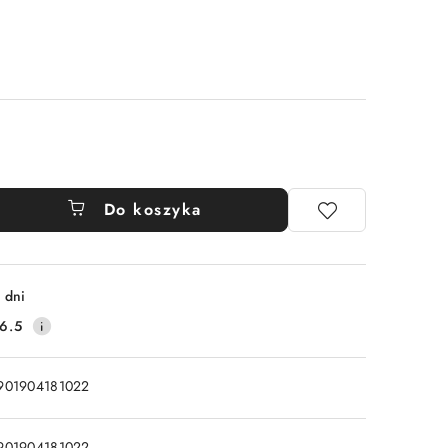
Do koszyka
 dni
6.5
901904181022
901904181022